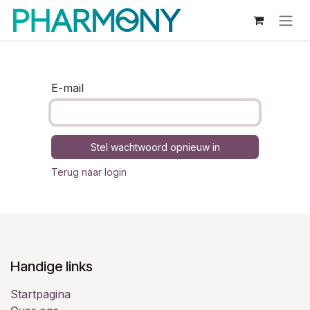
Overslaan naar inhoud
E-mail
Stel wachtwoord opnieuw in
Terug naar login
Handige links
Startpagina